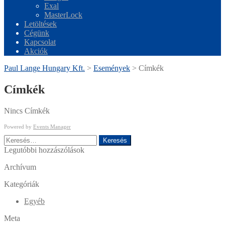
Exal
MasterLock
Letöltések
Cégünk
Kapcsolat
Akciók
Paul Lange Hungary Kft.
>
Események
>
Címkék
Címkék
Nincs Címkék
Powered by
Events Manager
Keresés:
Legutóbbi hozzászólások
Archívum
Kategóriák
Egyéb
Meta