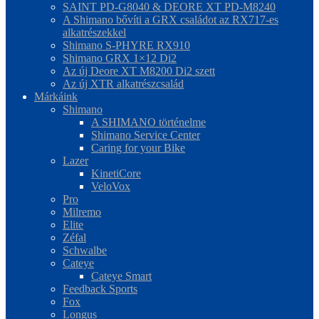
SAINT PD-G8040 & DEORE XT PD-M8240
A Shimano bővíti a GRX családot az RX717-es
alkatrészekkel
Shimano S-PHYRE RX910
Shimano GRX 1×12 Di2
Az új Deore XT M8200 Di2 szett
Az új XTR alkatrészcsalád
Márkáink
Shimano
A SHIMANO történelme
Shimano Service Center
Caring for your Bike
Lazer
KinetiCore
VeloVox
Pro
Milremo
Elite
Zéfal
Schwalbe
Cateye
Cateye Smart
Feedback Sports
Fox
Longus