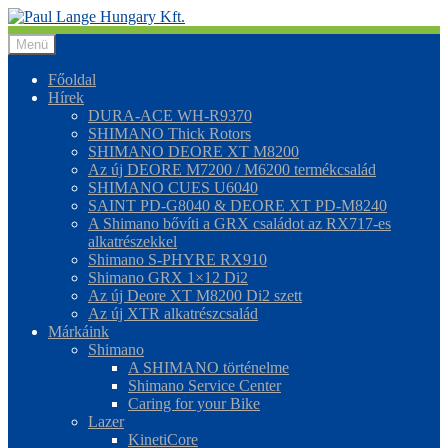
Ugrás
Kilépés
a
a
Menü
navigációhoz
tartalomba
Főoldal
Hírek
DURA-ACE WH-R9370
SHIMANO Thick Rotors
SHIMANO DEORE XT M8200
Az új DEORE M7200 / M6200 termékcsalád
SHIMANO CUES U6040
SAINT PD-G8040 & DEORE XT PD-M8240
A Shimano bővíti a GRX családot az RX717-es
alkatrészekkel
Shimano S-PHYRE RX910
Shimano GRX 1×12 Di2
Az új Deore XT M8200 Di2 szett
Az új XTR alkatrészcsalád
Márkáink
Shimano
A SHIMANO történelme
Shimano Service Center
Caring for your Bike
Lazer
KinetiCore