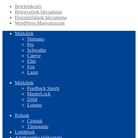
Bejelentkezés
Bejegyzések hírcsatorna
Hozzászólások hírcsatorna
WordPress Magyarország
Márkáink
Shimano
Pro
Schwalbe
Cateye
Elite
Fox
Lazer
Márkáink
Feedback Sports
MasterLock
Zéfal
Longus
Rólunk
Cégünk
Támogatás
Letöltések
Adatkezelési tájékoztató