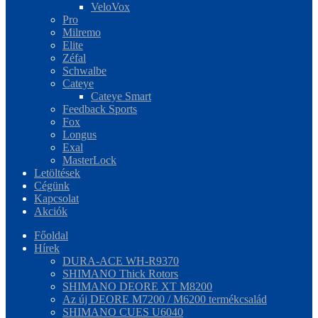
VeloVox
Pro
Milremo
Elite
Zéfal
Schwalbe
Cateye
Cateye Smart
Feedback Sports
Fox
Longus
Exal
MasterLock
Letöltések
Cégünk
Kapcsolat
Akciók
Főoldal
Hírek
DURA-ACE WH-R9370
SHIMANO Thick Rotors
SHIMANO DEORE XT M8200
Az új DEORE M7200 / M6200 termékcsalád
SHIMANO CUES U6040