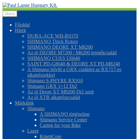
Ugrás
Kilépés
a
a
Menü
navigációhoz
tartalomba
Főoldal
Hírek
DURA-ACE WH-R9370
SHIMANO Thick Rotors
SHIMANO DEORE XT M8200
Az új DEORE M7200 / M6200 termékcsalád
SHIMANO CUES U6040
SAINT PD-G8040 & DEORE XT PD-M8240
A Shimano bővíti a GRX családot az RX717-es
alkatrészekkel
Shimano S-PHYRE RX910
Shimano GRX 1×12 Di2
Az új Deore XT M8200 Di2 szett
Az új XTR alkatrészcsalád
Márkáink
Shimano
A SHIMANO történelme
Shimano Service Center
Caring for your Bike
Lazer
KinetiCore