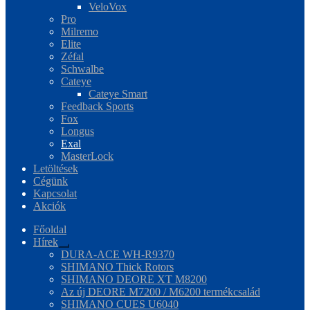
VeloVox
Pro
Milremo
Elite
Zéfal
Schwalbe
Cateye
Cateye Smart
Feedback Sports
Fox
Longus
Exal
MasterLock
Letöltések
Cégünk
Kapcsolat
Akciók
Főoldal
Hírek
Expand
DURA-ACE WH-R9370
child
SHIMANO Thick Rotors
menu
SHIMANO DEORE XT M8200
Az új DEORE M7200 / M6200 termékcsalád
SHIMANO CUES U6040