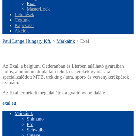
Exal
MasterLock
Letöltések
Cégünk
Kapcsolat
Akciók
Paul Lange Hungary Kft.
>
Márkáink
>
Exal
Az Exal, a belgiumi Oederanban és Lierben található gyáraiban
tartós, alumínium dupla falú felnik és kerekek gyártására
specializálódott MTB, trekking / túra, sport- és versenykerékpárok
számára.
Az Exal termékeit megtaláljátok a gyártó weboldalán:
exal.eu
Márkáink
Shimano
Pro
Schwalbe
Cateye